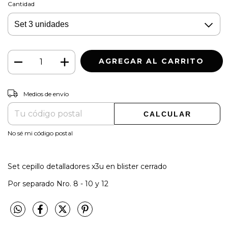
Cantidad
CAMBIAR CP
Entregas para el CP:
Medios de envío
CALCULAR
No sé mi código postal
Set cepillo detalladores x3u en blister cerrado
Por separado Nro. 8 - 10 y 12