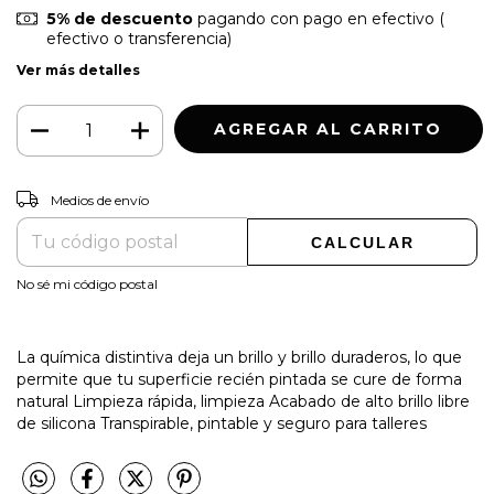
5% de descuento
pagando con pago en efectivo (
efectivo o transferencia)
Ver más detalles
CAMBIAR CP
Entregas para el CP:
Medios de envío
CALCULAR
No sé mi código postal
La química distintiva deja un brillo y brillo duraderos, lo que
permite que tu superficie recién pintada se cure de forma
natural Limpieza rápida, limpieza Acabado de alto brillo libre
de silicona Transpirable, pintable y seguro para talleres