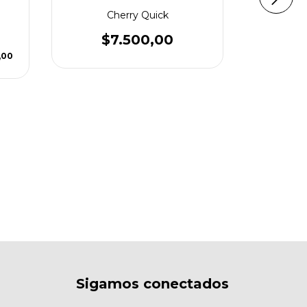
Cherry Quick
$7.500,00
,00
Ultimate
$4
2
cuotas si
Sigamos conectados