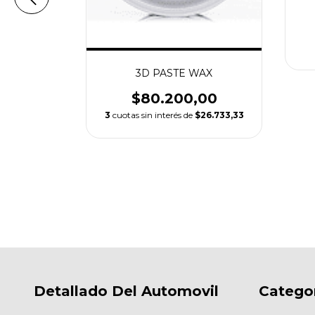
Spray
,00
29.950,00
3D PASTE WAX
$80.200,00
3
cuotas sin interés de
$26.733,33
Detallado Del Automovil
Catego