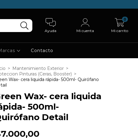
0
Ayuda
Mi cuenta
Mi carrito
Marcas
Contacto
cio
>
Mantenimiento Exterior
>
oteccion Pinturas (Ceras, Booster)
>
een Wax- cera liquida rápida- 500ml- Quirófano
tail
reen Wax- cera liquida
ápida- 500ml-
uirófano Detail
$7.000,00