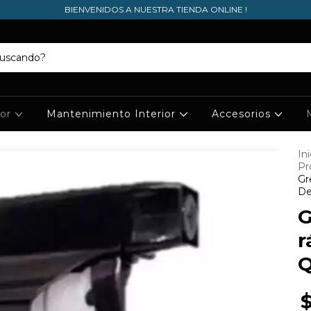
BIENVENIDOS A NUESTRA TIENDA ONLINE !
ior
Mantenimiento Interior
Accesorios
Ini
Pr
Gr
De
G
r
Q